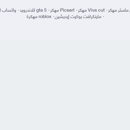
ماستر مهكر
·
Viva cut مهكر
·
Picsart مهكر
·
gta 5 للاندرويد
·
واتساب ا
·
ماينكرافت بوكيت إيديشين
·
roblox مهكرة