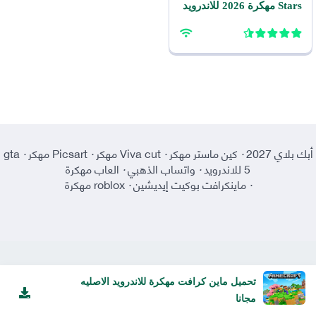
Stars مهكرة 2026 للاندرويد
أبك بلاي 2027
·
كين ماستر مهكر
·
Viva cut مهكر
·
Picsart مهكر
·
gta
5 للاندرويد
·
واتساب الذهبي
·
العاب مهكرة
·
ماينكرافت بوكيت إيديشين
·
roblox مهكرة
تحميل ماين كرافت مهكرة للاندرويد الاصليه
مجانا