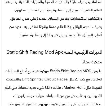
منطقة تبدو حية، مليئة بالتحديات الخفية والمرئيات الخلابة. يدعو هذا
العالم الغامر اللاعبين إلى المغامرة بعيدًا عن المسار المطروق،
واكتشاف الاختصارات وفرص السباق الجديدة على طول الطريق.
يضيف الحجم الهائل لهذا العالم عمقًا وتنوعًا تفتقر إليه العديد من
ألعاب السباق غالبًا، مما يحول كل رحلة إلى مغامرة صغيرة.
الميزات الرئيسية للعبة
Mod Apk
Static Shift Racing
مهكرة مجانا
ما يميز Static Shift Racing MOD مهكرة هو تنوع أنواع السباقات
المتاحة. مع خيارات مثل Circuit Races وDrift Sprints والتحديات
الفريدة مثل Marker Hunt، هناك دائمًا شيء جديد للحفاظ على ضخ
الأدرينالين. يتطلب كل نوع من السباقات مهارات واستراتيجيات
مختلفة، لذا يجب على اللاعبين تكييف نهجهم باستمرار. لا يعزز هذا