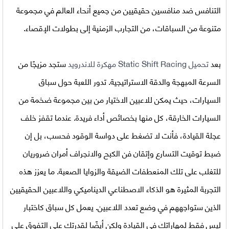
التنافس ضد منافسين حقيقيين من جميع أنحاء العالم في مجموعة
متنوعة من السباقات، من التجارب الزمنية إلى بطولات الإقصاء.
بعد
تحميل
Static Shift Racing مهكرة للاندرويد
ستجد مزيجًا من
السرعة المبهجة والدقة الاستراتيجية. تدور اللعبة حول سباق
السيارات، حيث يمكن للاعبين الاختيار من بين مجموعة ضخمة من
السيارات الخارقة، كل منها بخصائص أداء فريدة. عندما تقفز خلف
عجلة القيادة، فأنت لا تضغط على دواسة الوقود فحسب، بل إن
ضبط توقيت التسارع وإتقان فن الكبح والانجراف أمران ضروريان
للتغلب على تلك المنعطفات الضيقة والزوايا الصعبة. ما يعزز هذه
التجربة المثيرة هو الذكاء الاصطناعي الديناميكي واللاعبين الحقيقيين
الذين ستواجههم في وضع تعدد اللاعبين. يعمل كل سباق كاختبار
ليس فقط لمهاراتك في القيادة ولكن أيضًا لقدرتك على التفوق على