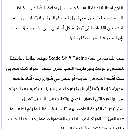
التنوع إمكانية إعادة اللعب فحسب، بل يحافظ أيضًا على انخراط
اللاعبين، مما يضمن عدم تحول السباق إلى تجربة رتيبة. على عكس
العديد من الألعاب التي تركز بشكل أساسي على وضع سباق واحد،
فإن التنوع هنا يبدو جديدًا ومثيرًا.
يقدم لك
تحميل لعبة Static Shift Racing مهكرة
نظامًا ديناميكيًا
للطقس والوقت يغير طريقة اللعب بطرق مقنعة. سواء كنت تتسابق
تحت أشعة الشمس الحارقة أو تتنقل في شوارع زلقة أثناء عاصفة
مطيرة، فإن البيئة تؤثر على كيفية تعامل سيارتك. يضيف هذا طبقة
من الواقعية التي تعمق التحدي وتتطلب من اللاعبين تعديل
استراتيجيات القيادة الخاصة بهم أثناء التنقل. غالبًا ما يتم تجاهل مثل
هذه الميزات المبتكرة في الألعاب المحمولة، مما يجعل هذا الجانب
مفاجأة منعشة تعزز حقًا تجربة السباق.