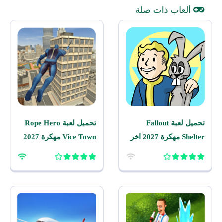
ألعاب ذات صلة
تحميل لعبة Fallout
تحميل لعبة Rope Hero
Shelter مهكرة 2027 اخر
Vice Town مهكرة 2027
اصدار للاندرويد
للاندرويد