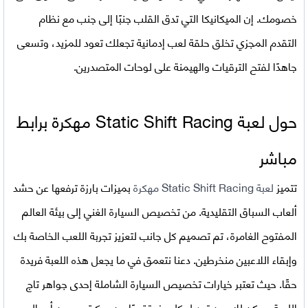
خصومك. إن الميكانيكا التي تدق القلب جنبًا إلى جنب مع نظام
التقدم المجزي تخلق حلقة لعب إدمانية تجعلك تعود للمزيد، وتسعى
جاهدًا لفتح الترقيات والهيمنة على لوحات المتصدرين.
حول لعبة
Static Shift Racing مهكرة برابط
مباشر
تتميز
لعبة Static Shift Racing مهكرة
بميزات بارزة ترفعها عن حشد
ألعاب السباق التقليدية. من تخصيص السيارة الغني إلى بيئة العالم
المفتوح الغامرة، تم تصميم كل جانب لتعزيز تجربة اللعب الخاصة بك
وإبقاء اللاعبين منخرطين. دعنا نتعمق في ما يجعل هذه اللعبة فريدة
حقًا. حيث تعتبر خيارات تخصيص السيارة الشاملة إحدى جواهر تاج
اللعبة. يمكن للاعبين تعديل كل جزء تقريبًا من مركبتهم، من أعمال