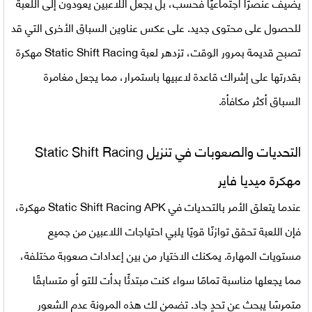
يضيف عنصرًا اجتماعيًا فحسب، بل يجعل اللاعبين يعودون إلى اللعبة
للحصول على محتوى جديد. على عكس عناوين السباق الأخرى التي قد
تصبح قديمة بمرور الوقت، تزدهر
لعبة Static Shift Racing مهكرة
بقدرتها على إشراك قاعدة لاعبيها باستمرار، مما يجعل مغامرة
السباق أكثر مكافأة.
التحديات والصعوبات في تنزيل
Static Shift Racing
مهكرة ميديا فاير
عندما يتعلق الأمر بالتحديات في Static Shift Racing APK مهكرة،
فإن اللعبة تحقق توازنًا قويًا يلبي احتياجات اللاعبين من جميع
مستويات المهارة. يمكنك الاختيار من بين إعدادات صعوبة مختلفة،
مما يجعلها مناسبة تمامًا سواء كنت مبتدئًا بدأت للتو أو متسابقًا
متمرسًا يبحث عن تحدٍ جاد. تضمن لك هذه المرونة عدم الشعور