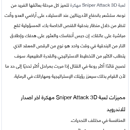
لعبة Sniper Attack 3D مهكرة
تتميز كل مرحلة بعائقها الفريد من
نوعه. ستشعر باندفاع الأدرينالين عند الاستيلاء على أراضي العدو وأنت
تنظر من خلال منظار بندقية القنص الخاصة بك. المسؤولية تقع
مباشرة على عاتقك. إن حبس أنفاسك والعثور على هدفك وإطلاق
النار من البندقية في وقت واحد هو نوع من الرقص المعقد الذي
يتطلب الكثير من التخطيط الاستراتيجي والقدرة الطبيعية. سوف
تصبح قائدًا أكثر روعة في القتال إذا مررت بمراحل أكثر تحديًا إلى حد ما
لأن القيام بذلك سيعزز رؤيتك الإستراتيجية ومهاراتك في الرماية.
مميزات لعبة Sniper Attack 3D مهكرة اخر اصدار
للاندرويد
المنافسة في مختلف التحديات.
تصميم جميل مع صوت رائع.