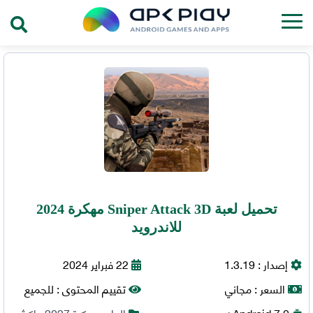
تحميل لعبة Sniper Attack 3D مهكرة 2024
للاندرويد
إصدار :
1.3.19
22 فبراير 2024
السعر :
مجاني
تقييم المحتوى :
للجميع
7.0+
Android
العاب مهكرة 2027
,
اكشن