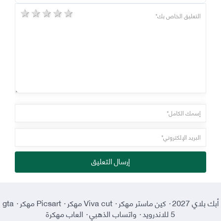
5 stars
4 stars
3 stars
2 stars
1 star
إرسال التعليق
أبك بلاي 2027
·
كين ماستر مهكر
·
Viva cut مهكر
·
Picsart مهكر
·
gta
5 للاندرويد
·
واتساب الذهبي
·
العاب مهكرة