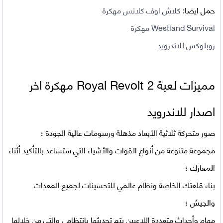
حمل ايضا:
كلاش اوف كلانس مهكرة
Westland Survival مهكرة
روبلوكس للاندرويد
مميزات لعبة
Royal Revolt 2 مهكرة اخر
اصدار للاندرويد
صور متحركة ثلاثية الأبعاد مذهلة ورسومات عالية الجودة ؛
مجموعة متنوعة من أنواع القوات والأشياء التي ستساعد بالتأكيد أثناء
المعارك ؛
بناء قلعتك الخاصة ونظام عالمي للتحسينات لجميع المعدات
والجيش ؛
مهام وأحداث متعددة اللاعبين يتم تحديثها بانتظام ، والتي من خلالها