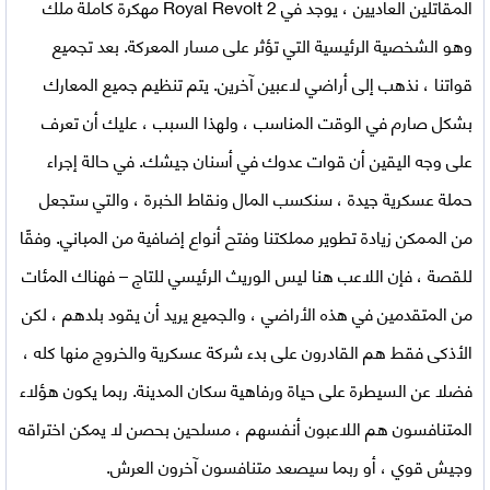
المقاتلين العاديين ، يوجد في
Royal Revolt 2 مهكرة كاملة
ملك
وهو الشخصية الرئيسية التي تؤثر على مسار المعركة. بعد تجميع
قواتنا ، نذهب إلى أراضي لاعبين آخرين. يتم تنظيم جميع المعارك
بشكل صارم في الوقت المناسب ، ولهذا السبب ، عليك أن تعرف
على وجه اليقين أن قوات عدوك في أسنان جيشك. في حالة إجراء
حملة عسكرية جيدة ، سنكسب المال ونقاط الخبرة ، والتي ستجعل
من الممكن زيادة تطوير مملكتنا وفتح أنواع إضافية من المباني. وفقًا
للقصة ، فإن اللاعب هنا ليس الوريث الرئيسي للتاج – فهناك المئات
من المتقدمين في هذه الأراضي ، والجميع يريد أن يقود بلدهم ، لكن
الأذكى فقط هم القادرون على بدء شركة عسكرية والخروج منها كله ،
فضلا عن السيطرة على حياة ورفاهية سكان المدينة. ربما يكون هؤلاء
المتنافسون هم اللاعبون أنفسهم ، مسلحين بحصن لا يمكن اختراقه
وجيش قوي ، أو ربما سيصعد متنافسون آخرون العرش.