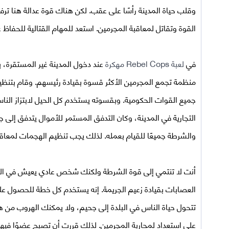
وقلب حياة المدينة رأسًا على عقب. لكن هناك قوة عدالة هنا
القوة وتقاتل لمعاقبة المجرمين. استعد للمهام القتالية للحفاظ 
في
لعبة
Rebel Cops مهكرة
عند دخول المدينة غير المستقرة، 
منظمة تجمع المجرمين الأكثر قسوة بقيادة رئيسهم. وقام بتن
جميع القوات الحكومية. وبقسوته يستخدم كل الحيل لابتزاز الن
التجارية في المدينة، وكان التدفق المستمر للأموال يتدفق إلى 
والشرطة جميعًا للقيام بعمله. لذلك يجب تنظيم الهجمات لمعاقب
أنت لا تنتمي إلى قوة الشرطة ولكنك شخص عادي يعيش في المد
العصابات بقيادة زعيم الجريمة. إنه يستخدم كل خطة للحصول عل
تتحول حياة الناس في البلدة إلى جحيم، ولا يمكنك الهروب من
على استعداد لمحاربة المجرمين. لذلك قررت أن تصبح عضوًا فيهم