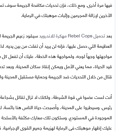
فيها مرة أخرى. ومع ذلك، فإن تحديات مكافحة الجريمة سوف تس
الآخرين لإزالة المجرمين وإثبات موهبتك في الرماية.
بعد
تحميل
Rebel Cops مهكرة للاندرويد
سيقود زعيم الجريمة ال
العظيمة التي حصل عليها، فإنه لن يريد أن تفلت من بين يديه
مواجهتها وجهاً لوجه. ولمواجهة هذه الخطة، عليك أن تفعل كل م
قيد الحياة، مما يعني الأمل ويمكن إنقاذ سكان المدينة. وبعد ت
قتال من خلال التحديات ضد الجريمة وحماية مستقبل المدينة وال
أنت لست عضوا في قوة الشرطة، ولكنك لا تزال تقاتل بشجاعة. 
رئيس. وسيطروا على المدينة، وأصبحت حياة الناس هنا بائسة. ل
الموجودة في المستودع. وستكون تلك معارك مكثفة بالأسلحة ال
عليك إظهار موهبتك في الرماية لهزيمة جميع القوى الإجرامية. ق