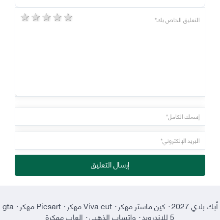
5 stars
4 stars
3 stars
2 stars
1 star
إرسال التعليق
أبك بلاي 2027
·
كين ماستر مهكر
·
Viva cut مهكر
·
Picsart مهكر
·
gta
5 للاندرويد
·
واتساب الذهبي
·
العاب مهكرة