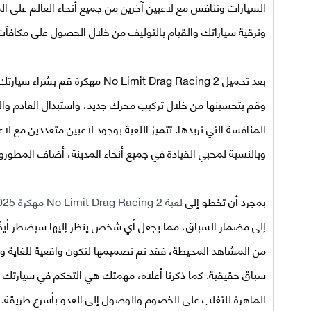
السيارات وتنافس مع لاعبين آخرين من جميع أنحاء العالم على المر
وترقية سياراتك والقيام بالتوليف من خلال الحصول على مكاف
بعد
تحميل No Limit Drag Racing 2 مهكرة
قم بشراء سيارتك 
وقم بتحسينها من خلال تركيب محرك جديد، واستبدال العادم وا
المنافسة التي تريدها. تتميز اللعبة بوجود لاعبين متعددين مع ل
وبالنسبة لمحبي القيادة في جميع أنحاء المدينة، أضاف المطور
بمجرد أن تخطو إلى
لعبة No Limit Drag Racing 2 مهكرة 2025
إلى مضمار السباق، مما يجعل أي شخص ينظر إليها سيضطر أيضًا
من المشاهد المحيطة، فقد تم تصميمها لتكون واقعية للغاية وحي
سباق حقيقية. كما ذكرنا أعلاه، مهمتك هي التحكم في سيارتك ل
الماهرة للتغلب على الخصوم والوصول إلى العدو بأسرع طريقة. أ