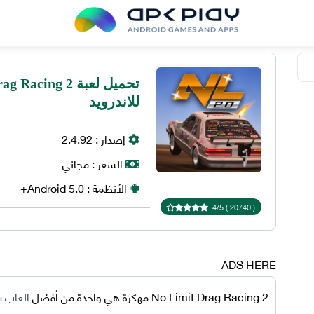
للاندرويد
إصدار :
2.4.92
السعر :
مجاني
الأنظمة :
5.0+
Android
4
/
5
)
20740
(
ADS HERE
No Limit Drag Racing 2 مهكرة
هي واحدة من أفضل
العاب س