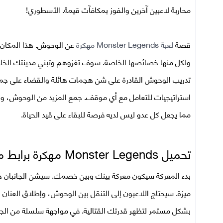
محاربة لاعبين آخرين والفوز بمكافآت قيمة. الأسطوري!
قصة
لعبة
Monster Legends مهكرة
عن الوحوش. هذا المكان 
ولكل منها خصائصها الخاصة. سوف تغزوهم وتبني مدينتك الخاص
تدريب الوحوش القادرة على شن هجمات هائلة والقضاء على ج
استراتيجيات للتعامل مع أي موقف. جمع المزيد من الوحوش، وج
مما يجعل كل عدو ليس لديه فرصة للبقاء على قيد الحياة.
تحميل
Monster Legends مهكرة برابط مباشر
بدء المعركة سيكون معركة بينك وبين خصمك. سيشن الجانبان
ميزة. سيحتاج اللاعبون إلى التنقل بين الوحوش، وإطلاق العنان
بشكل مستمر لتظهر قدرتك القتالية. في مواجهة سلسلة من الج