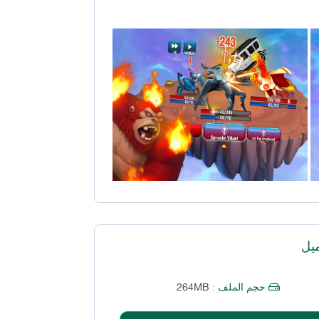
يل
264MB
حجم الملف :