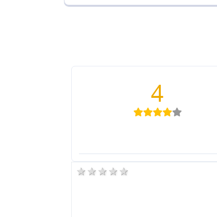
4
5 stars
4 stars
3 stars
2 stars
1 star