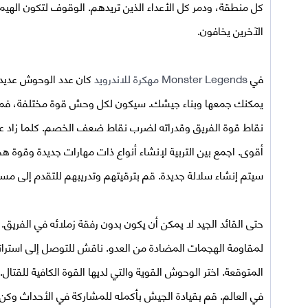
كل منطقة، ودمر كل الأعداء الذين تريدهم. الوقوف لتكون اله
الآخرين يخافون.
في
Monster Legends مهكرة للاندرويد
يمكنك جمعها وبناء جيشك. سيكون لكل وحش قوة مختلفة، فمن ا
نقاط قوة الفريق وقدراته لضرب نقاط ضعف الخصم. كلما زاد ع
أقوى. اجمع بين التربية لإنشاء أنواع ذات مهارات جديدة وقوة هجو
سيتم إنشاء سلالة جديدة. قم بترقيتهم وتدريبهم للتقدم إلى مس
حتى القائد الجيد لا يمكن أن يكون بدون رفقة زملائه في الفري
لمقاومة الهجمات المضادة من العدو. ناقش للتوصل إلى استراتي
المتوقعة. اختر الوحوش القوية والتي لديها القوة الكافية للقتال.
في العالم. قم بقيادة الجيش بأكمله للمشاركة في الأحداث وكن زع