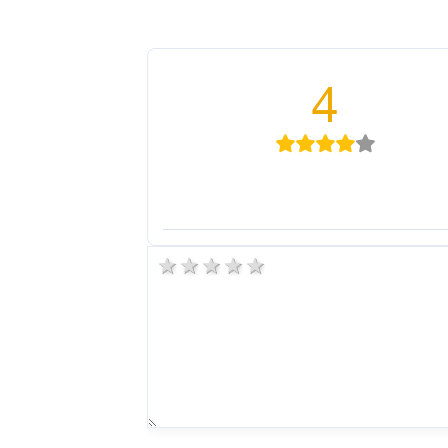
4
5 stars
4 stars
3 stars
2 stars
1 star