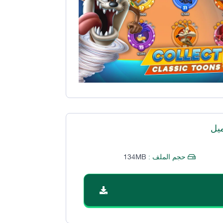
يل
134MB
حجم الملف :