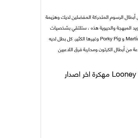
أبطال الرسوم المتحركة المفضلين لديك وهزيمة
يد المبهجة والحيوية هذه ، ستلتقي بشخصيات
كرتونية شهيرة مثل Bugs Bunny و Daffy Duck و Martian Marvin و Porky Pig وغيرها الكثير. كل بطل لديه
ة من أبطال الكرتون ومحاربة فرق اللاعبين
مهكرة
اخر اصدار