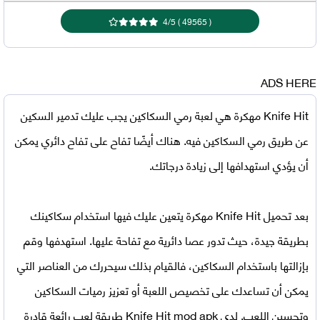
4
/
5
)
49565
(
ADS HERE
Knife Hit مهكرة
هي لعبة رمي السكاكين يجب عليك تدمير السكين
عن طريق رمي السكاكين فيه. هناك أيضًا تفاح على تفاح دائري يمكن
أن يؤدي استهدافها إلى زيادة درجاتك.
بعد
تحميل Knife Hit مهكرة
يتعين عليك فيها استخدام سكاكينك
بطريقة جيدة، حيث تدور عصا دائرية مع تفاحة عليها. استهدفها وقم
بإزالتها باستخدام السكاكين، فالقيام بذلك سيحررك من العناصر التي
يمكن أن تساعدك على تخصيص اللعبة أو تعزيز رميات السكاكين
وتحسين اللعب. لدى
Knife Hit mod apk
طريقة لعب رائعة قادرة