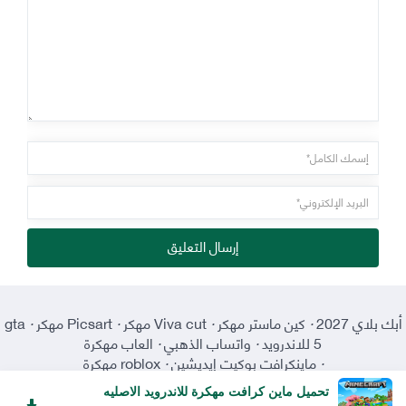
إرسال التعليق
أبك بلاي 2027
·
كين ماستر مهكر
·
Viva cut مهكر
·
Picsart مهكر
·
gta
5 للاندرويد
·
واتساب الذهبي
·
العاب مهكرة
·
ماينكرافت بوكيت إيديشين
·
roblox مهكرة
تحميل ماين كرافت مهكرة للاندرويد الاصليه