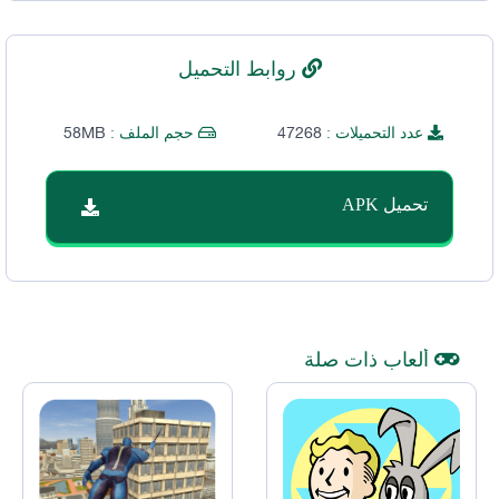
روابط التحميل
58MB
47268
عدد التحميلات :
حجم الملف :
تحميل APK
ألعاب ذات صلة