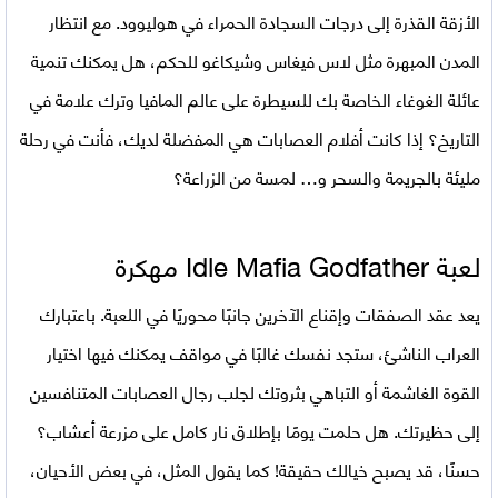
الأزقة القذرة إلى درجات السجادة الحمراء في هوليوود. مع انتظار
المدن المبهرة مثل لاس فيغاس وشيكاغو للحكم، هل يمكنك تنمية
عائلة الغوغاء الخاصة بك للسيطرة على عالم المافيا وترك علامة في
التاريخ؟ إذا كانت أفلام العصابات هي المفضلة لديك، فأنت في رحلة
مليئة بالجريمة والسحر و… لمسة من الزراعة؟
لعبة Idle Mafia Godfather مهكرة
يعد عقد الصفقات وإقناع الآخرين جانبًا محوريًا في اللعبة. باعتبارك
العراب الناشئ، ستجد نفسك غالبًا في مواقف يمكنك فيها اختيار
القوة الغاشمة أو التباهي بثروتك لجلب رجال العصابات المتنافسين
إلى حظيرتك. هل حلمت يومًا بإطلاق نار كامل على مزرعة أعشاب؟
حسنًا، قد يصبح خيالك حقيقة! كما يقول المثل، في بعض الأحيان،