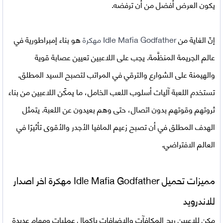
يكون العرض أفضل من أن ترفضه.
إنّ الغاية من
Idle Mafia Godfather مهكرة
هو بناء إمبراطورية في
عالم الجريمة المنظَّمة. يجب على اللاعبين تعيين عصابة قوية
والهيمنة على الشوارع والترقي في المراتب لتصبح السيد المطلق.
تستخدم اللعبة آليات أسلوب اللعب الخامل، ما يمكّن اللاعبين من بناء
ثروتهم وقوتهم بدون اتصال، حتى وهم بعيدون عن اللعبة. يتمثل
الهدف المطلق في أن تصبح زعيم المافيا الأجدر والأقوى تأثيرًا في
العالم الافتراضي.
مميزات تحميل
Idle Mafia Godfather مهكرة اخر اصدار
للاندرويد
مكن للاعبين ربح المكافآت والإضافات بإكمال عمليات ومهام عديدة