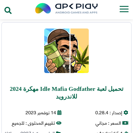
تحميل لعبة Idle Mafia Godfather مهكرة 2024
للاندرويد
إصدار :
0.28.4
14 نوفمبر 2023
السعر :
مجاني
تقييم المحتوى :
للجميع
5.1+
Android
العاب مهكرة 2027
,
محاكاة