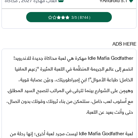
3
/
5
)
8744
(
ADS HERE
Idle Mafia Godfather مهكرة
هي لعبة محاكاة جديدة للاندرويد!
انضم إلى عالم الجريمة المنظَّمة في اللعبة المثيرة “زعيم المافيا
الخامل: طباعة الأموال”! ابنِ إمبراطوريتك، وعيّن عصابة قوية،
وهيمِن على الشوارع بينما تترقى في المراتب لتصبح السيد المطلق.
مع أسلوب لعب خامل، ستتمكن من بناء ثروتك وقوتك بدون اتصال،
حتى وأنت بعيد عن اللعبة.
لعبة Idle Mafia Godfather
ليست مجرد لعبة أخرى؛ إنها رحلة من