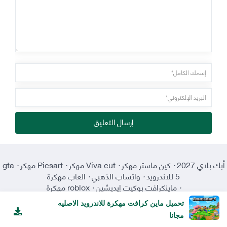
إرسال التعليق
أبك بلاي 2027
·
كين ماستر مهكر
·
Viva cut مهكر
·
Picsart مهكر
·
gta
5 للاندرويد
·
واتساب الذهبي
·
العاب مهكرة
·
ماينكرافت بوكيت إيديشين
·
roblox مهكرة
تحميل ماين كرافت مهكرة للاندرويد الاصليه
مجانا