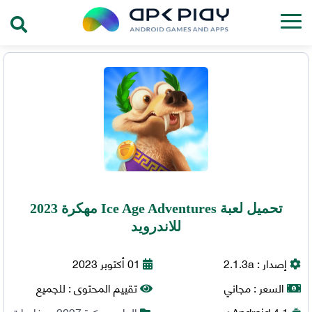
تحميل لعبة Ice Age Adventures مهكرة 2023
للاندرويد
إصدار :
2.1.3a
01 أكتوبر 2023
السعر :
مجاني
تقييم المحتوى :
للجميع
4.1+
Android
العاب مهكرة 2027
,
مغامرات