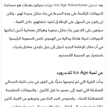
بعد
تحميل
Ice Age Adventures مهكرة
سيكون هدفك هو مساعدة
الحيوانات اليائسة على وجه السرعة في بناء منازل جديدة لهم ، ولكن
لن يكون من السهل على الإطلاق تنفيذ خططهم. خلال اللعبة ،
سيتعين على اللاعبين بناء منازل صغيرة وهياكل معمارية أخرى تحتاجها
الحيوانات لحياة هادئة وخالية من الهموم. تكمن الصعوبة الرئيسية
في أن مكان الإقامة الجديد تحول إلى جبل جليدي عملاق يتحرك
باستمرار عبر المحيط اللامحدود.
عن لعبة Ice Age للاندرويد
بدأت القرية التي تم ترميمها حديثًا على الفور في جذب انتباه السحالي
العملاقة التي تعود إلى عصور ما قبل التاريخ ، والحيوانات المفترسة
المتعطشة للدماء ، ولصوص البحر الخادعين وغيرهم من الغرباء الذين
غالبًا ما يضطرون إلى القتال. يحتاج اللاعبون إلى تجديد إمداداتهم