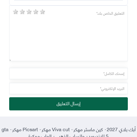
5 stars
4 stars
3 stars
2 stars
1 star
إرسال التعليق
أبك بلاي 2027
·
كين ماستر مهكر
·
Viva cut مهكر
·
Picsart مهكر
·
gta
5 للاندرويد
·
واتساب الذهبي
·
العاب مهكرة