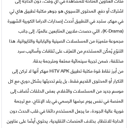
مئات العناوين المتاحة للمشاهدة في أي وقت، دون الحاجة إلى
اشتراك أو دفع. المحتوى الآسيوي هو جوهر مكتبة تطبيق هاي تي
في مهكر. ستجد في التطبيق أحدث إصدارات الدراما الكورية الشهيرة
(K-Drama)، التي حصدت ملايين المتابعين عالميًا، إلى جانب
مجموعة متميزة من المسلسلات الصينية واليابانية والتايوانية. هذا
التنوّع يُمكّن المستخدم من التعرّف على ثقافات وأساليب سرد
مختلفة، ضمن تجربة سينمائية ممتعة ومترجمة بدقة.
من أبرز نقاط قوة مكتبة
تطبيق HiTV APK مهكر
أنها لا تركن إلى
التكرار أو المحتوى القديم فقط، بل يتم تحديثها بشكل دوري مع كل
موسم جديد من المسلسلات والأفلام. بعض الحلقات تُضاف إلى
المنصة في نفس يوم عرضها الرسمي في بلد الإنتاج، مع ترجمة
فورية عالية الجودة، ما يجعل المستخدم دائمًا في قلب الحدث دون
الحاجة للانتظار. بخلاف المنصات التقليدية، يحتوي أيضًا على عناوين