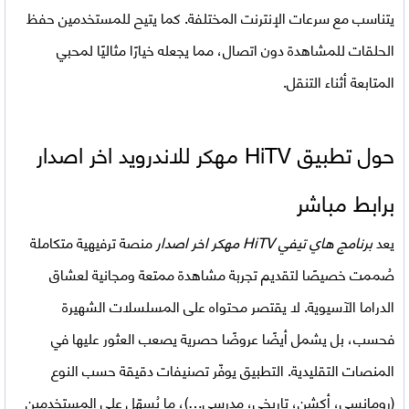
يتناسب مع سرعات الإنترنت المختلفة. كما يتيح للمستخدمين حفظ
الحلقات للمشاهدة دون اتصال، مما يجعله خيارًا مثاليًا لمحبي
المتابعة أثناء التنقل.
حول تطبيق HiTV مهكر للاندرويد اخر اصدار
برابط مباشر
يعد
برنامج هاي تيفي HiTV مهكر اخر اصدار
منصة ترفيهية متكاملة
صُممت خصيصًا لتقديم تجربة مشاهدة ممتعة ومجانية لعشاق
الدراما الآسيوية. لا يقتصر محتواه على المسلسلات الشهيرة
فحسب، بل يشمل أيضًا عروضًا حصرية يصعب العثور عليها في
المنصات التقليدية. التطبيق يوفّر تصنيفات دقيقة حسب النوع
(رومانسي، أكشن، تاريخي، مدرسي…)، ما يُسهّل على المستخدمين