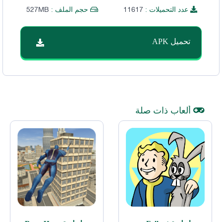
527MB
11617
عدد التحميلات :
حجم الملف :
تحميل APK
ألعاب ذات صلة