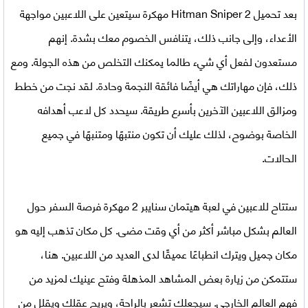
بعد
تحميل
Hitman Sniper 2 مهكرة
سيتعين على اللاعبين مواجهة
الأعداء، وإلى جانب ذلك، يتنافس الخصوم معك بشدة. إنهم
مستعدون لفعل أي شيء طالما يمكنك التخلص من هذه الجولة. ومع
ذلك، فإن مهاراتك هي أيضًا فائقة النجمة وحادة. لقد نجت من خطط
ومزالق اللاعبين الآخرين بأسرع طريقة. سيحدد كل لاعب أهدافه
الخاصة بوضوح، لذلك عليك أن تكون منتبهًا ومتنبهًا في جميع
الحالات.
ستتاح للاعبين في
لعبة هيتمان سنايبر 2 مهكرة
فرصة السفر حول
العالم بشكل مباشر أكثر من أي وقت مضى. كل مكان تذهب إليه هو
مكان جميل ويترك انطباعًا عميقًا لدى العديد من اللاعبين. هنا،
ستتمكن من زيارة بعض المشاهد المذهلة وفتح عينيك لمزيد من
فهم العالم الخارجي. سيجعلك تشعر بالراحة، ويريح عقلك ويقلل من