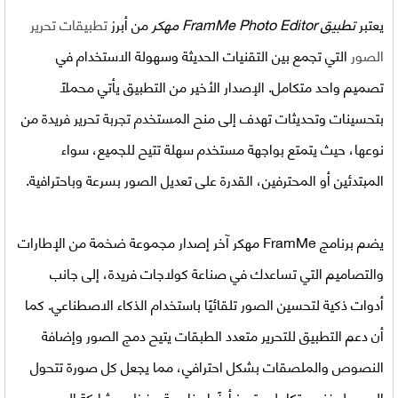
يعتبر
تطبيق FramMe Photo Editor مهكر
من أبرز
تطبيقات تحرير
الصور
التي تجمع بين التقنيات الحديثة وسهولة الاستخدام في
تصميم واحد متكامل. الإصدار الأخير من التطبيق يأتي محملاً
بتحسينات وتحديثات تهدف إلى منح المستخدم تجربة تحرير فريدة من
نوعها، حيث يتمتع بواجهة مستخدم سهلة تتيح للجميع، سواء
المبتدئين أو المحترفين، القدرة على تعديل الصور بسرعة وباحترافية.
يضم
برنامج FramMe مهكر آخر إصدار
مجموعة ضخمة من الإطارات
والتصاميم التي تساعدك في صناعة كولاجات فريدة، إلى جانب
أدوات ذكية لتحسين الصور تلقائيًا باستخدام الذكاء الاصطناعي. كما
أن دعم التطبيق للتحرير متعدد الطبقات يتيح دمج الصور وإضافة
النصوص والملصقات بشكل احترافي، مما يجعل كل صورة تتحول
إلى عمل فني متكامل. يتميز أيضًا بخاصية حفظ ومشاركة الصور