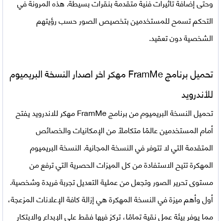
وحتى إضافة تأثيرات فنية متقدمة بنقرات بسيطة. هذه المرونة في
التحكم تسمح للمستخدمين بتخصيص الصور حسب رؤيتهم
الشخصية دون تعقيد.
تحميل برنامج
FramMe
مهكر اخر اصدار النسخة البريميوم
للأندرويد
تحميل النسخة البريميوم من
برنامج FramMe مهكر للاندرويد
يفتح
أمام المستخدمين عالمًا متكاملاً من الإمكانيات والخصائص
المتقدمة التي لا تتوفر في النسخة المجانية. النسخة البريميوم
المهكرة تتيح الاستفادة من كل الميزات الحصرية التي ترفع من
مستوى تحرير الصور وتجعل من عملية التعديل تجربة فريدة وشخصية.
أول وأهم ميزة في النسخة المهكرة هي إزالة كافة الإعلانات المزعجة،
مما يوفر بيئة عمل نقية تمامًا، تركز فيها فقط على الإبداع والابتكار