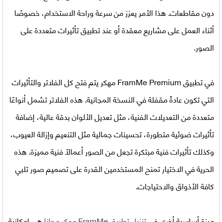
دون مقاطعات. هذا الأمر يعزز من سرعة وراحة الاستخدام، خصوصًا
أثناء العمل على مشاريع معقدة أو عند تطبيق تأثيرات متعددة على
الصور.
في
تطبيق FramMe Premium مهكر
يتم فتح كل الفلاتر والتأثيرات
التي تكون عادةً مقفلة في النسخة المجانية. هذه الفلاتر تشمل أنواعًا
متعددة من التعديلات الفنية، مثل تعديل الألوان بدقة عالية، إضافة
تأثيرات ضوئية متطورة، تحسينات جمالية مثل التنعيم وإزالة العيوب،
وكذلك تأثيرات فنية مبتكرة تجعل من الصور أعمالًا فنية مميزة. هذه
الحرية في الاختيار تمنح المستخدمين القدرة على تصميم صور تلبي
كافة الأذواق والاحتياجات.
ميزة أساسية أخرى في
تنزيل تطبيق
FramMe مهكر مجانا
هي إمكانية