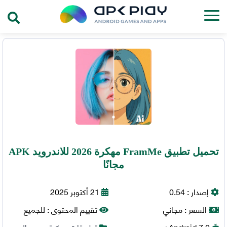
تحميل تطبيق FramMe مهكرة 2026 للاندرويد APK
مجانًا
إصدار :
0.54
21 أكتوبر 2025
السعر :
مجاني
تقييم المحتوى :
للجميع
7.0+
Android
تطبيقات مهكرة
,
محرر الصور