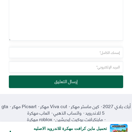
إرسال التعليق
أبك بلاي 2027
·
كين ماستر مهكر
·
Viva cut مهكر
·
Picsart مهكر
·
gta
5 للاندرويد
·
واتساب الذهبي
·
العاب مهكرة
·
ماينكرافت بوكيت إيديشين
·
roblox مهكرة
تحميل ماين كرافت مهكرة للاندرويد الاصليه