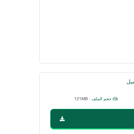
يل
121MB
حجم الملف :