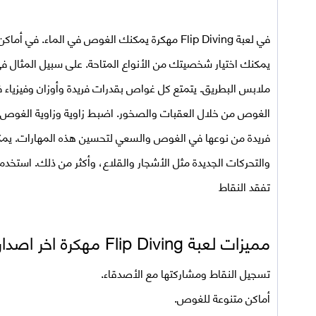
في
لعبة Flip Diving مهكرة
يمكنك الغوص في الماء. في أماكن مخ
يمكنك اختيار شخصيتك من الأنواع المتاحة. على سبيل المثال ف
ملابس البطريق. يتمتع كل غواص بقدرات فريدة وأوزان وفيزياء
الغوص من خلال العقبات والصخور. اضبط زاوية وزاوية الغوص ب
فريدة من نوعها في الغوص والسعي لتحسين هذه المهارات. يمكنك
والتحركات الجديدة مثل الأشجار والقلاع، وأكثر من ذلك. استخدم ا
تفقد النقاط
مميزات لعبة Flip Diving مهكرة اخر اصدار للأندرويد
تسجيل النقاط ومشاركتها مع الأصدقاء.
أماكن متنوعة للغوص.