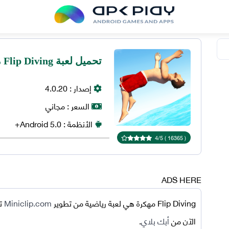
تحميل لعبة Flip Diving مهكرة 2025 اخر اصدار للاندرويد
إصدار :
4.0.20
السعر :
مجاني
الأنظمة :
5.0+
Android
4
/
5
)
16365
(
ADS HERE
Flip Diving مهكرة
هي لعبة رياضية من تطوير
Miniclip.com
الآن من
أبك بلاي
.