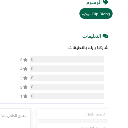
الوسوم
Flip Diving مهكرة
التعليقات
شاركنا رأيك بالتعليقات!
0
5
0
4
0
3
0
2
0
1