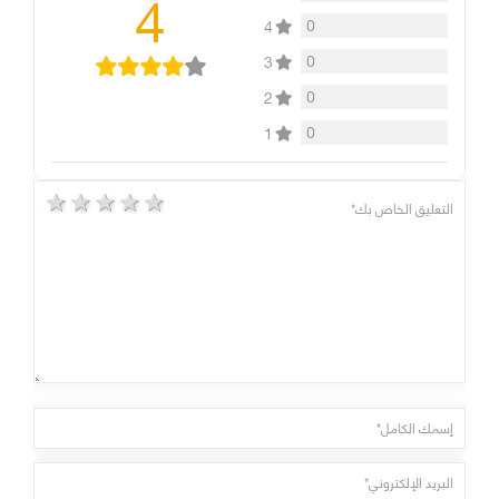
4
0
4
0
3
0
2
0
1
5 stars
4 stars
3 stars
2 stars
1 star