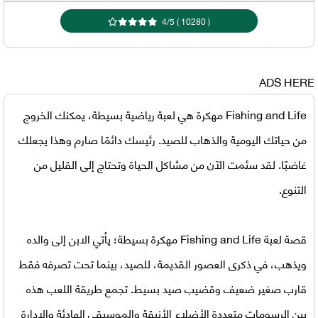
4
/
5
)
10280
(
ADS HERE
Fishing and Life مهكرة
هي لعبة رياضية بسيطة، يمكنك الخروج
من حياتك اليومية والذهاب للصيد. رئيسك دائمًا صارم وهذا يجعلك
غاضبًا. لقد سئمت الآن من مشاكل الحياة وتحتاج إلى القليل من
التنوع.
قصة
لعبة Fishing and Life مهكرة
بسيطة؛ يأتي الابن إلى والده
ويذهب، في ذكرى العصور القديمة، للصيد، بينما تحت تصرفه فقط
قارب صغير ضعيف وقضيب صيد بسيط. تجمع طريقة اللعب هذه
بين الرسومات متعددة الأضلاع الأنيقة والموسيقى الهادئة والإدارة