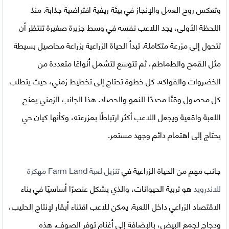
وتعكس روح العمل والإنجاز في بيئة ريفية افتراضية جذابة. منذ
اللحظة الأولى، يجد اللاعب نفسه في وسط جزيرة صغيرة تنتظر أن
تتحول إلى مزرعة متكاملة. تبدأ الحياة الزراعية بزراعة محاصيل بسيطة
مثل القمح والطماطم، ثم تتوسع لتشمل أنواعًا متعددة من
الخضروات والفواكه. كل خطوة تحتاج إلى تخطيط زمني، حيث يتطلب
كل محصول وقتًا محددًا للنمو والحصاد. هذا الجانب الزمني يمنح
اللعبة واقعية ويجعل اللاعب أكثر ارتباطًا بمزرعته، وكأنها كيان حي
يحتاج إلى اهتمام دائم وجهد مستمر.
جانب مهم من الحياة الزراعية في
تنزيل لعبة Farm Land مهكرة
للاندرويد
هو تربية الحيوانات، والذي يشكل عنصرًا أساسيًا في بناء
الاقتصاد الزراعي داخل اللعبة. يمكن للاعب اقتناء أبقار لإنتاج الحليب،
ودجاج لجمع البيض، بالإضافة إلى أغنام توفر الصوف. هذه