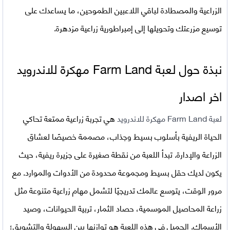
الزراعية والمصطادة لباقي اللاعبين الطموحين، ما يساعدك على
توسيع مزرعتك وتحويلها إلى إمبراطورية زراعية مزدهرة.
نبذة حول لعبة
Farm Land
مهكرة للاندرويد
اخر اصدار
لعبة Farm Land مهكرة للاندرويد
هي تجربة زراعية ممتعة تحاكي
الحياة الريفية بأسلوب بسيط وجذاب، مصممة خصيصًا لعشاق
الزراعة والإدارة. تبدأ اللعبة من نقطة صغيرة على جزيرة ريفية، حيث
يكون لديك حقل بسيط ومجموعة محدودة من الأدوات والموارد. مع
مرور الوقت، يتوسع عالمك تدريجيًا لتشمل مهام زراعية متنوعة مثل
زراعة المحاصيل الموسمية، حصاد الثمار، تربية الحيوانات، وصيد
الأسماك. الجميل في هذه اللعبة هو توازنها بين السهولة والتشويق؛