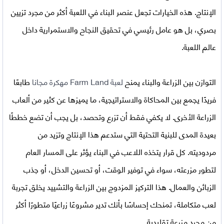
الإنتاج. هذه الخيارات تجعل عنصر البناء في اللعبة أكثر من مجرد تزيين
بصري، بل هو عامل رئيسي في تحقيق النجاح والاستمرارية داخل
عالم اللعبة.
التوازن بين الزراعة والبناء يمنح
لعبة Farm Land مهكرة مجانا
طابعًا
فريدًا يجمع بين المحاكاة والاستراتيجية، ما يميزها عن كثير من ألعاب
الزراعة الأخرى. لا يكفي فقط أن تزرع وتحصد، بل يجب أن تضع خططًا
بعيدة المدى للبنية التحتية التي ستدعم هذا الإنتاج وتزيد من
مردوديته. كل قرار يتخذه اللاعب في البناء يؤثر على المسار العام
لتطور مزرعته، سواء في توفير الوقت، أو تحسين الدخل، أو جذب
الزبائن والعمال. هذا التركيز المزدوج بين الزراعة والتشييد يخلق تجربة
لعب متكاملة، تمنحك إحساسًا بأنك تدير مشروعًا زراعيًا متطورًا أكثر
من مجرد مزرعة تقليدية.