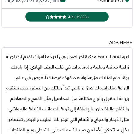
4
/
5
)
19393
(
ADS HERE
لعبة Farm Land مهكرة اخر اصدار
هي لعبة مغامرات تقدم لك تجربة
زراعية ممتعة ومليئة بالمغامرات في قلب الريف الهادئ. إذا راودك
يومًا حلم امتلاك مزرعة واسعة، فهذه فرصتك للغوص في عالم
الزراعة وبناء اسمك كمزارع ناجح. تبدأ رحلتك من الصفر، حيث ستقوم
بزراعة الحقول بأنواع مختلفة من المحاصيل مثل القمح والطماطم
والتفاح والباذنجان، بالإضافة إلى تربية الحيوانات الأليفة والمواشي
مثل الأبقار والدجاج والأغنام التي توفر لك الحليب والبيض كمصادر
دخل. ستتمكن أيضًا من صيد الأسماك على الشاطئ وبيع المنتجات