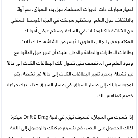
اختيار سيارتك ذات الميزات المختلفة. قبل بدء السباق، قم أولاً
بالالتفاف حول العلم، وستظهر سرعتك في الجزء الأوسط السفلي
من الشاشة بالكيلومترات في الساعة. وسيتم عرض أموالك
المكتسبة في الجانب العلوي الأيسر من الشاشة. هناك ثلاث
بطاقات الإطارات والطاقة والدخل. عليك أن تدور حول الدائرة مع
وجود العلم في المنتصف حتى تتحول تلك البطاقات الثلاث إلى حالة
غير نشطة. بمجرد تغيير البطاقات الثلاث إلى حالة غير نشطة، يتم
توجيه سيارتك إلى مسار السباق. في مسار السباق هذا، لديك مركبة
خصم كمنافس لك.
إذا خسرت في السباق، فسوف تهزم في
لعبة Drift 2 Drag مهكرة
لذلك للحصول على النصر، قم بتسريع مركبتك والوصول إلى اللفة
قبل مركبة الخصم لإكمال السباق. ستجد في السباق تروس السيارة