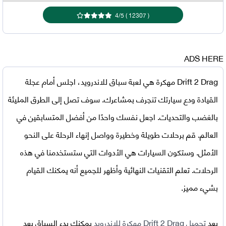
4
/
5
)
12307
(
ADS HERE
Drift 2 Drag مهكرة
هي لعبة سباق للاندرويد، اجلس أمام عجلة
القيادة ودع سيارتك تنجرف بمشاعرك. سوف تصل إلى الطرق المليئة
بالغضب والتحديات. اجعل نفسك واحدًا من أفضل المتسابقين في
العالم. قم برحلات طويلة وخطيرة وواصل إنهاء الرحلة على النحو
الأمثل. وستكون السيارات هي الأدوات التي ستستخدمنا في هذه
الرحلات. تعلم التقنيات النهائية وأظهر للجميع أنه يمكنك القيام
بشيء مميز.
بعد
تحميل Drift 2 Drag مهكرة للاندرويد
يمكنك بدء السباق بعد