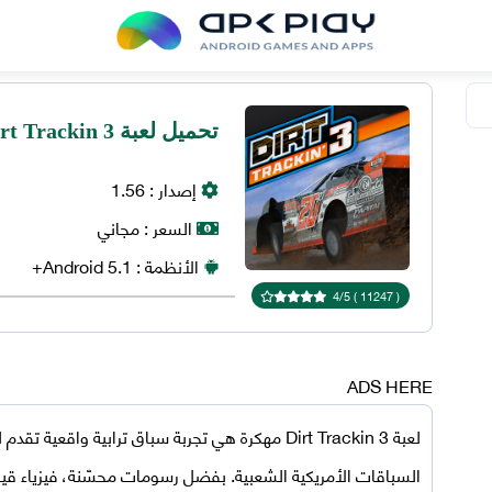
تحميل لعبة Dirt Trackin 3 مهكرة 2025 للاندرويد APK مجانًا
إصدار :
1.56
السعر :
مجاني
الأنظمة :
5.1+
Android
4
/
5
)
11247
(
ADS HERE
لعبة Dirt Trackin 3 مهكرة
هي تجربة سباق ترابية واقعية تقدم ل
السباقات الأمريكية الشعبية. بفضل رسومات محسّنة، فيزياء قي