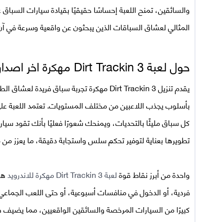
والسائقين، تمنح اللعبة إحساسًا حقيقيًا بقيادة سيارات السباق عل
المثالي لعشاق السباقات الذين يبحثون عن واقعية وسرعة في آن
حول لعبة
Dirt Trackin 3
مهكرة اخر اصدار 
يقدم
تنزيل Dirt Trackin 3 مهكرة
تجربة سباق فريدة لعشاق الطرق
بأسلوب يجذب اللاعبين من مختلف المستويات. تعتمد اللعبة ع
كل سباق مليئًا بالتحديات، ويمنحك شعورًا فعليًا بأنك تقود سيار
تطويرها بعناية لتوفير تحكم سلس واستجابة دقيقة، ما يعزز من 
واحدة من أبرز نقاط قوة
لعبة Dirt Trackin 3 مهكرة للاندرويد
هي
فردية، أو الدخول في منافسات أسبوعية، أو حتى اللعب الجماعي م
كبيرًا من السيارات المرخصة والسائقين الواقعيين، مما يضيف طا