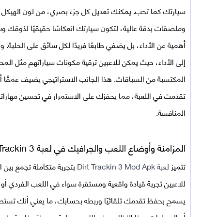
سيارتك كما تحب. يمكنك تعديل كل جزء بصري، من لون الهيكل إ
وملصقات بدقة عالية، لتكون سيارتك انعكاسًا حقيقيًا لذوقك وش
أهمية عن الأداء، بل يضفي طابعًا فريدًا لكل سائق على الحلبة
إلى الأداء، حيث يمكن للاعبين ترقية مكونات سياراتهم مثل المح
المكتسبة من السباقات. هذا الجانب الاستراتيجي يضيف عمقًا أكب
تقدمت في اللعبة، مما يحفزك على الاستمرار في تحسين مهارا
المنافسة.
المزامنة وأوضاع اللعب والجرافيك في لعبة
 Trackin 3
تتميز
لعبة Dirt Trackin 3 Mod Apk
بتجربة متكاملة تجمع بين ا
للاعبين تجربة قيادة واقعية ومستقرة سواء في اللعب الفردي أو 
يسمح بحفظ تقدمك تلقائيًا وربطه بحسابك، ما يعني أنك تستطي
أو الإعدادات. هذا النظام يمنح اللاعبين راحة ومرونة، خاصة عند ال