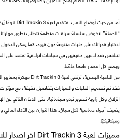
أما من حيث أوضاع اللعب، فتقدم
لعبة Dirt Trackin 3
تنوعًا ي
“الحملة” لتخوض سلسلة سباقات منظمة تتطلب تطوير مهاراتك تد
لاختبار قدراتك على حلبات متنوعة دون قيود. كما يمكن الدخول ف
تتنافس ضد لاعبين حقيقيين في سباقات انزلاقية تعتمد على المه
ويمنح كل انتصار طعمًا خاصًا.
من الناحية البصرية، ترتقي
لعبة Dirt Trackin 3 مهكرة
بمعايير ا
فقد تم تصميم الحلبات والسيارات بتفاصيل دقيقة، مع مؤثرات 
انزلاق وكل زاوية تصوير تبدو سينمائية. حتى الدخان الناتج عن 
يضيف أجواء حماسية لكل سباق. هذا التوازن بين الأداء العالي وال
وميكانيكيًا.
مميزات لعبة
Dirt Trackin 3
اخر اصدار للا