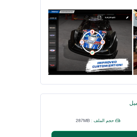
يل
287MB
حجم الملف :