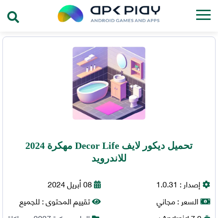
تحميل ديكور لايف Decor Life مهكرة 2024
للاندرويد
إصدار :
1.0.31
08 أبريل 2024
السعر :
مجاني
تقييم المحتوى :
للجميع
7.0+
Android
العاب مهكرة 2027
,
محاكاة