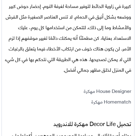
كبيرة في زاوية الحائط لتوفير مساحة لغرفة النوم. إحضار حوض كبير
ووضعه بشكل أنيق في الحمام. لا تنس العناصر الصغيرة مثل الفرش
والأمشاط وما إلى ذلك. لتتمكن من استخدامها كل يوم، عليك
الاستعداد بعناية. كن مطمئنًا أنه يمكنك دائمًا تغيير موقفهم إذا لزم
الأمر. لن يكون هناك خوف من ارتكاب الأخطاء فيما يتعلق بالرغبات
التي لا يمكن تصحيحها. هذه هي الطريقة التي نتحكم بها في كل شيء
في المنزل لخلق مظهر جمالي أفضل.
House Designer مهكرة
Homematch مهكرة
تحميل
Decor Life مهكرة للاندرويد
يحتاج أصدقاؤك إلى مساعدة المصممين الموهوبين. أكملوا ملء