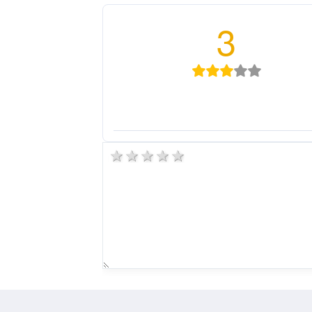
3
5 stars
4 stars
3 stars
2 stars
1 star