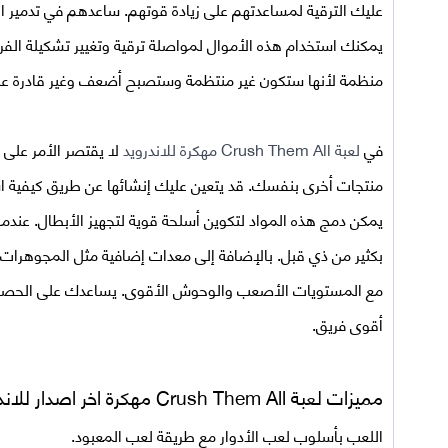
عليك الترقية لمساعدتهم على زيادة قوتهم. ساعدهم في تدمير ا
يمكنك استخدام هذه الأموال لمواصلة ترقية وتغيير تشكيلة الفري
منظمة لأنها ستكون غير منتظمة وستصبح أضعف وغير قادرة على
في
لعبة Crush Them All مهكرة للاندرويد
لا يقتصر الأمر على 
منتجات أخرى بنفسك. قد يتعين عليك إنشائها عن طريق كيفية است
يمكن دمج هذه المواد لتكوين أسلحة قوية لتجهيز الأبطال. عند
بكثير من ذي قبل. بالإضافة إلى معدات إضافية مثل المجوهرات أ
مع المستويات الأصعب والوحوش الأقوى. يساعدك على الحصول عل
أقوى فريق.
مميزات
لعبة Crush Them All مهكرة اخر اصدار للاندرويد
اللعب بأسلوب لعب الأدوار مع طريقة لعب المعبود.