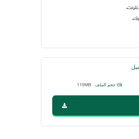
نترنت.
بك.
يل
110MB
حجم الملف :