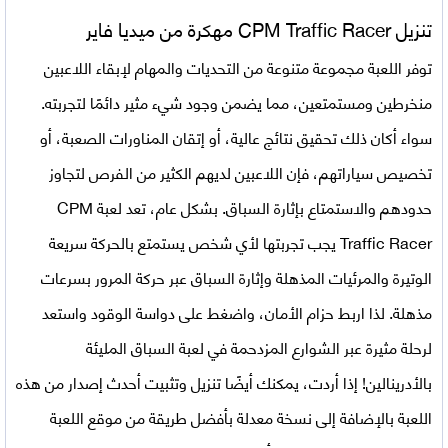
تنزيل
CPM Traffic Racer مهكرة من ميديا فاير
توفر اللعبة مجموعة متنوعة من التحديات والمهام لإبقاء اللاعبين
منخرطين ومستمتعين، مما يضمن وجود شيء مثير دائمًا لتجربته.
سواء أكان ذلك تحقيق نتائج عالية، أو إتقان المناورات الصعبة، أو
تخصيص سياراتهم، فإن اللاعبين لديهم الكثير من الفرص لتجاوز
حدودهم والاستمتاع بإثارة السباق. بشكل عام، تعد لعبة
CPM
Traffic Racer
يجب تجربتها لأي شخص يستمتع بالحركة سريعة
الوتيرة والمرئيات المذهلة وإثارة السباق عبر حركة المرور بسرعات
مذهلة. لذا اربط حزام الأمان، واضغط على دواسة الوقود واستعد
لرحلة مثيرة عبر الشوارع المزدحمة في لعبة السباق المليئة
بالأدرينالين! إذا أردت، يمكنك أيضًا تنزيل وتثبيت أحدث إصدار من هذه
اللعبة بالإضافة إلى نسخة معدلة بأفضل طريقة من موقع اللعبة