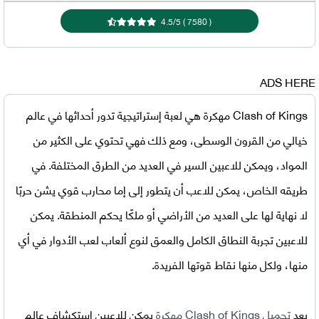
4.5
/
5
)
7580
(
ADS HERE
Clash of Kings مهكرة
هي لعبة إستراتيجية تدور أحداثها في عالم
خيالي من القرون الوسطى، ومع ذلك فهي تحتوي على الكثير من
المواد، ويمكن للاعبين السير في العديد من الطرق المختلفة. في
طريقه الخاص، يمكن للاعب أن يتطور إلى إما محارب قوي يشن حربًا
لا نهاية لها على العديد من الأراضي أو ملكًا يحكم المنطقة. يمكن
للاعبين تجربة النطاق الكامل والعمق لنوع ألعاب لعب الأدوار في أي
منها، ولكل منها نقاط قوتها الفريدة.
بعد
تحميل
Clash of Kings مهكرة
يمكن للاعبين استكشاف عالم