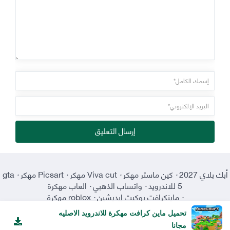
إرسال التعليق
أبك بلاي 2027
·
كين ماستر مهكر
·
Viva cut مهكر
·
Picsart مهكر
·
gta
5 للاندرويد
·
واتساب الذهبي
·
العاب مهكرة
·
ماينكرافت بوكيت إيديشين
·
roblox مهكرة
تحميل ماين كرافت مهكرة للاندرويد الاصليه
مجانا