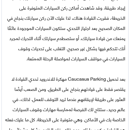
إيجاد طريقة. وقد شاهدت أماكن ركن السيارات المتوفرة على
الخريطة، فقررت القيادة هناك. لذا عليك الآن ركن سيارتك بنجاح في
المكان الصحيح بعد اجتياز التحدي. ستكون السيارات الموجودة عائقًا
يمنعك من قيادة سيارتك. أو ستصطدم سيارتك أثناء التحرك لمجرد
أنك تتحكم فيها بشكل غير صحيح. التغلب على تحديات وقوف
السيارات في مواقف السيارات لمواصلة الرحلة الممتعة.
بعد
تحميل Caucasus Parking مهكرة للاندرويد
تحدي القيادة لا
يقتصر فقط على قيادتهم بنجاح على الطريق. ومن الصعب أيضًا
العثور على طريقة لإيقافهم عندما تريد التوقف للعمل. لذلك، في
عالم جديد، ستتاح لك الفرصة لممارسة مهارات وقوف السيارات
الخاصة بك في الأماكن. وهي متوفرة على الخريطة. كل ما عليك فعله
هو القيادة وركن سيارتك. ومع ذلك، فإن الظهور بشكل عشوائي على