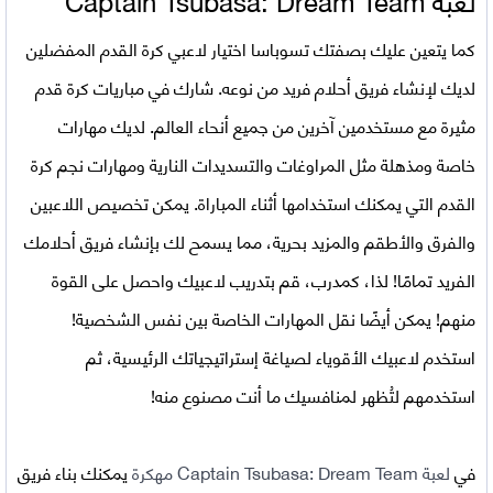
كما يتعين عليك بصفتك تسوباسا اختيار لاعبي كرة القدم المفضلين
لديك لإنشاء فريق أحلام فريد من نوعه. شارك في مباريات كرة قدم
مثيرة مع مستخدمين آخرين من جميع أنحاء العالم. لديك مهارات
خاصة ومذهلة مثل المراوغات والتسديدات النارية ومهارات نجم كرة
القدم التي يمكنك استخدامها أثناء المباراة. يمكن تخصيص اللاعبين
والفرق والأطقم والمزيد بحرية، مما يسمح لك بإنشاء فريق أحلامك
الفريد تمامًا! لذا، كمدرب، قم بتدريب لاعبيك واحصل على القوة
منهم! يمكن أيضًا نقل المهارات الخاصة بين نفس الشخصية!
استخدم لاعبيك الأقوياء لصياغة إستراتيجياتك الرئيسية، ثم
استخدمهم لتُظهر لمنافسيك ما أنت مصنوع منه!
في
لعبة
Captain Tsubasa: Dream Team مهكرة
يمكنك بناء فريق