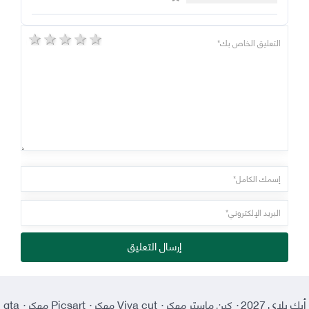
5 stars
4 stars
3 stars
2 stars
1 star
إرسال التعليق
أبك بلاي 2027
·
كين ماستر مهكر
·
Viva cut مهكر
·
Picsart مهكر
·
gta