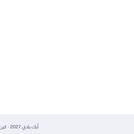
أبك بلاي 2027
·
كين 