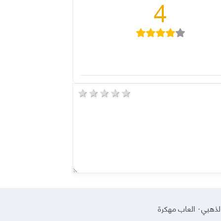
4
5 stars
4 stars
3 stars
2 stars
1 star
لذهبي
·
العاب مهكرة