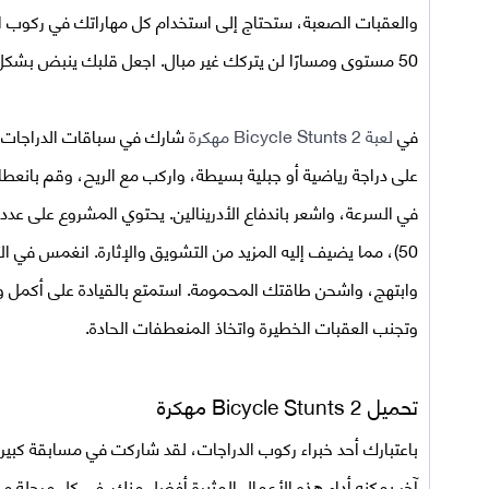
والعقبات الصعبة، ستحتاج إلى استخدام كل مهاراتك في ركوب الدر
50 مستوى ومسارًا لن يتركك غير مبال. اجعل قلبك ينبض بشكل أسرع ويصبح متسابقًا حقيقيًا.
في
لعبة
Bicycle Stunts 2 مهكرة
شارك في سباقات الدراجات ا
على دراجة رياضية أو جبلية بسيطة، واركب مع الريح، وقم بانعط
في السرعة، واشعر باندفاع الأدرينالين. يحتوي المشروع على عدد
50)، مما يضيف إليه المزيد من التشويق والإثارة. انغمس في الأ
وابتهج، واشحن طاقتك المحمومة. استمتع بالقيادة على أكمل وجه
وتجنب العقبات الخطيرة واتخاذ المنعطفات الحادة.
تحميل
Bicycle Stunts 2 مهكرة
باعتبارك أحد خبراء ركوب الدراجات، لقد شاركت في مسابقة كبي
آخر يمكنه أداء هذه الأعمال المثيرة أفضل منك. في كل مرحلة 