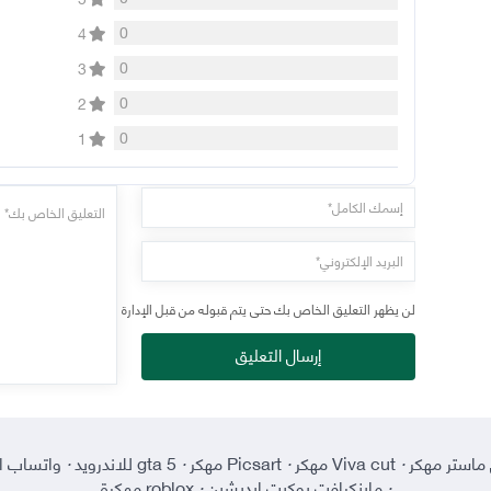
0
4
0
3
0
2
0
1
لن يظهر التعليق الخاص بك حتى يتم قبوله من قبل الإدارة
إرسال التعليق
ماستر مهكر
·
Viva cut مهكر
·
Picsart مهكر
·
gta 5 للاندرويد
·
واتساب ا
·
ماينكرافت بوكيت إيديشين
·
roblox مهكرة