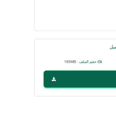
يل
185MB
حجم الملف :