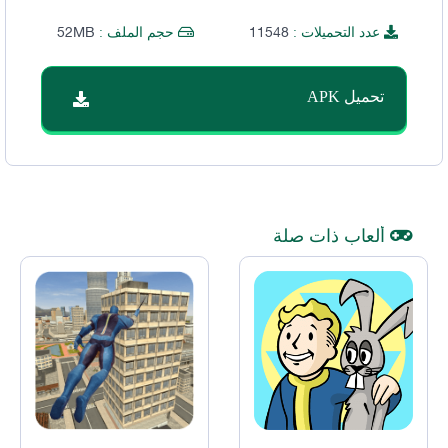
52MB
11548
عدد التحميلات :
حجم الملف :
تحميل APK
ألعاب ذات صلة